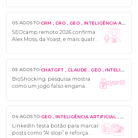
respostas de IA
05 AGOSTO
CRM
CRO
GEO
INTELIGÊNCIA ARTIFICIAL
SEOcamp remoto 2026 confirma
Alex Moss, da Yoast, e mais quatro
palestrantes
05 AGOSTO
CHATGPT
CLAUDE
GEO
INTELIGÊNCIA ARTIFICIAL
BioShocking: pesquisa mostra
como um jogo falso engana
navegadores de IA e rouba
credenciais do usuário
04 AGOSTO
GEO
INTELIGÊNCIA ARTIFICIAL
MARKE
LinkedIn testa botão para marcar
posts como “AI slop” e reforça