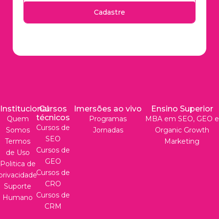
Cadastre
Institucional
Cursos
Imersões ao vivo
Ensino Superior
técnicos
Quem
Programas
MBA em SEO, GEO e
Cursos de
Somos
Jornadas
Organic Growth
SEO
Termos
Marketing
Cursos de
de Uso
GEO
Politica de
Cursos de
privacidade
CRO
Suporte
Cursos de
Humano
CRM