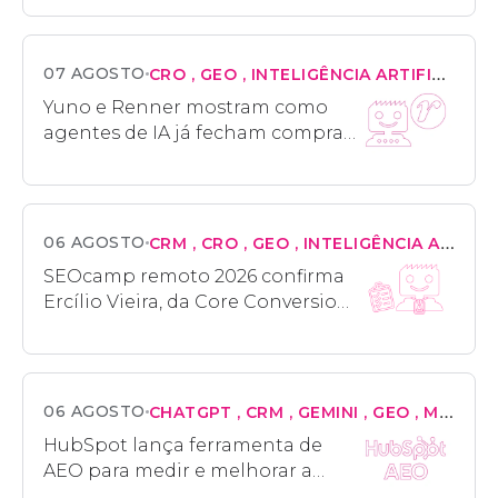
07 AGOSTO
CRO
GEO
INTELIGÊNCIA ARTIFICIAL
M
Yuno e Renner mostram como
agentes de IA já fecham compras
sozinhas no checkout
06 AGOSTO
CRM
CRO
GEO
INTELIGÊNCIA ARTIFICIAL
SEOcamp remoto 2026 confirma
Ercílio Vieira, da Core Conversion,
e mais quatro palestrantes
06 AGOSTO
CHATGPT
CRM
GEMINI
GEO
MARKETING
HubSpot lança ferramenta de
AEO para medir e melhorar a
visibilidade da marca nas