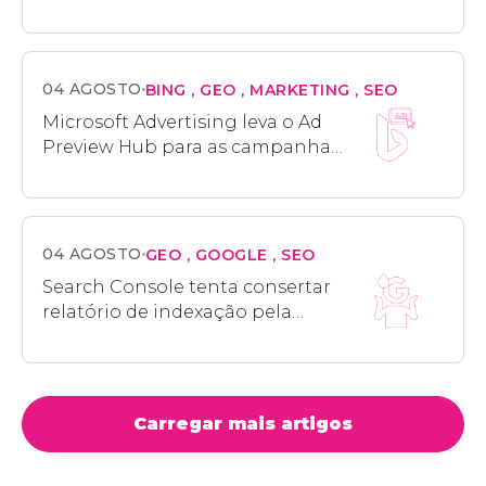
pressão por autenticidade na
rede
04 AGOSTO
BING
GEO
MARKETING
SEO
Microsoft Advertising leva o Ad
Preview Hub para as campanhas
Performance Max no Bing
04 AGOSTO
GEO
GOOGLE
SEO
Search Console tenta consertar
relatório de indexação pela
terceira vez em dois meses
Carregar mais artigos