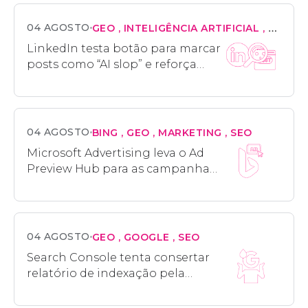
04 AGOSTO
GEO
INTELIGÊNCIA ARTIFICIAL
MARKE
LinkedIn testa botão para marcar
posts como “AI slop” e reforça
pressão por autenticidade na
rede
04 AGOSTO
BING
GEO
MARKETING
SEO
Microsoft Advertising leva o Ad
Preview Hub para as campanhas
Performance Max no Bing
04 AGOSTO
GEO
GOOGLE
SEO
Search Console tenta consertar
relatório de indexação pela
terceira vez em dois meses