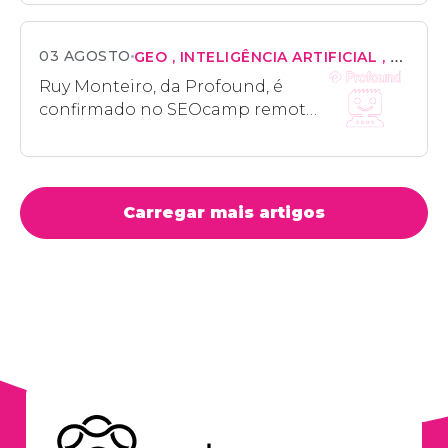
SEO, UX e IA
03 AGOSTO
GEO
INTELIGÊNCIA ARTIFICIAL
MARKE
Ruy Monteiro, da Profound, é
confirmado no SEOcamp remoto
2026 para falar sobre o que a IA
diz sobre sua marca
Carregar mais artigos