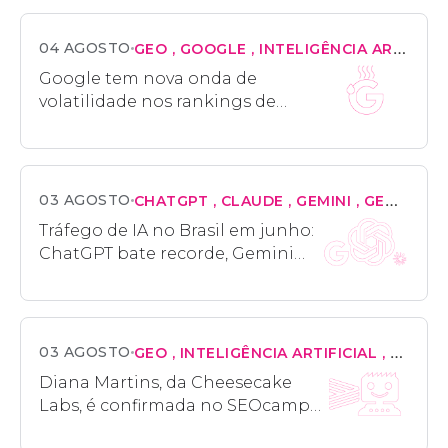
04 AGOSTO
GEO
GOOGLE
INTELIGÊNCIA ARTIFICIAL
Google tem nova onda de
volatilidade nos rankings de
busca e repete padrão de junho e
julho
03 AGOSTO
CHATGPT
CLAUDE
GEMINI
GEO
INTE
Tráfego de IA no Brasil em junho:
ChatGPT bate recorde, Gemini
recua e Claude desacelera
03 AGOSTO
GEO
INTELIGÊNCIA ARTIFICIAL
MARKE
Diana Martins, da Cheesecake
Labs, é confirmada no SEOcamp
remoto 2026 para falar sobre