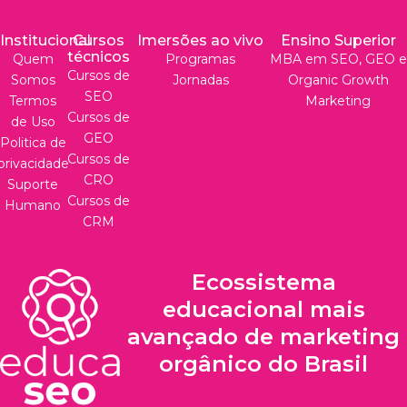
Institucional
Cursos
Imersões ao vivo
Ensino Superior
técnicos
Quem
Programas
MBA em SEO, GEO e
Cursos de
Somos
Jornadas
Organic Growth
SEO
Termos
Marketing
Cursos de
de Uso
GEO
Politica de
Cursos de
privacidade
CRO
Suporte
Cursos de
Humano
CRM
Ecossistema
educacional mais
avançado de marketing
orgânico do Brasil