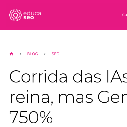
Cu
BLOG
SEO
Corrida das IA
reina, mas Gem
750%