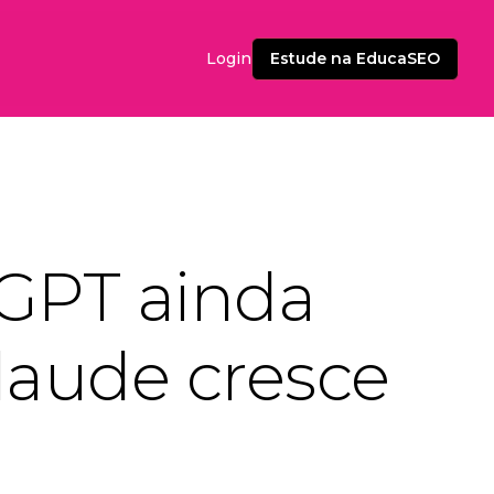
Estude na EducaSEO
Login
tGPT ainda
laude cresce