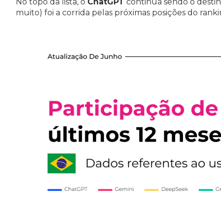
No topo da lista, o
ChatGPT
continua sendo o desti
muito) foi a corrida pelas próximas posições do ranki