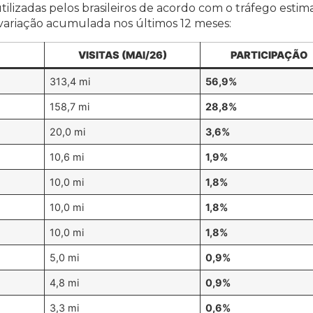
utilizadas pelos brasileiros de acordo com o tráfego est
 variação acumulada nos últimos 12 meses:
VISITAS (MAI/26)
PARTICIPAÇÃO
313,4 mi
56,9%
158,7 mi
28,8%
20,0 mi
3,6%
10,6 mi
1,9%
10,0 mi
1,8%
10,0 mi
1,8%
10,0 mi
1,8%
5,0 mi
0,9%
4,8 mi
0,9%
3,3 mi
0,6%