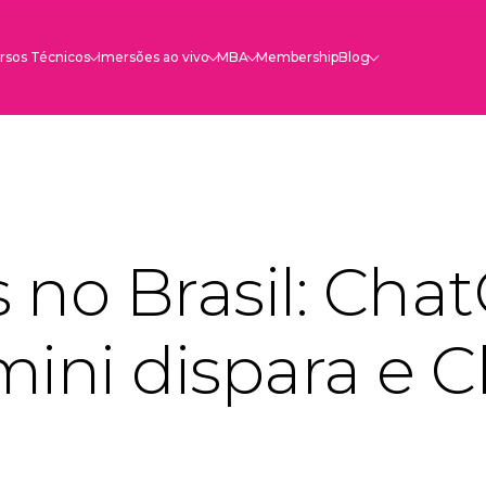
rsos Técnicos
Imersões ao vivo
MBA
Membership
Blog
s no Brasil: Cha
ini dispara e C