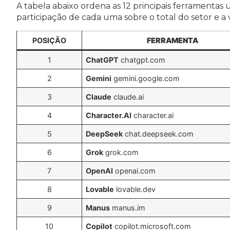
A tabela abaixo ordena as 12 principais ferramentas 
participação de cada uma sobre o total do setor e a
POSIÇÃO
FERRAMENTA
1
ChatGPT
chatgpt.com
2
Gemini
gemini.google.com
3
Claude
claude.ai
4
Character.AI
character.ai
5
DeepSeek
chat.deepseek.com
6
Grok
grok.com
7
OpenAI
openai.com
8
Lovable
lovable.dev
9
Manus
manus.im
10
Copilot
copilot.microsoft.com