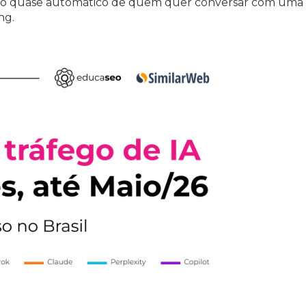
no quase automático de quem quer conversar com uma I
ng.