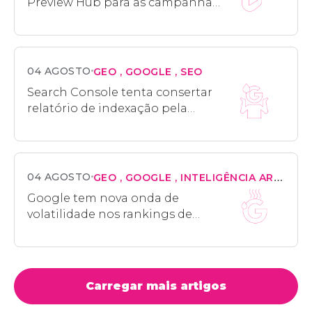
Preview Hub para as campanhas
Performance Max no Bing
04 AGOSTO
GEO
GOOGLE
SEO
Search Console tenta consertar
relatório de indexação pela
terceira vez em dois meses
04 AGOSTO
GEO
GOOGLE
INTELIGÊNCIA ARTIFICIAL
Google tem nova onda de
volatilidade nos rankings de
busca e repete padrão de junho e
julho
Carregar mais artigos