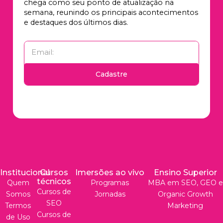
chega como seu ponto de atualização na
semana, reunindo os principais acontecimentos
e destaques dos últimos dias.
Cadastre
Institucional
Cursos
Imersões ao vivo
Ensino Superior
técnicos
Quem
Programas
MBA em SEO, GEO e
Cursos de
Somos
Jornadas
Organic Growth
SEO
Termos
Marketing
Cursos de
de Uso