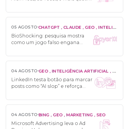
palestrantes
05 AGOSTO
CHATGPT
CLAUDE
GEO
INTELIGÊNCIA ARTIFICIAL
BioShocking: pesquisa mostra
como um jogo falso engana
navegadores de IA e rouba
credenciais do usuário
04 AGOSTO
GEO
INTELIGÊNCIA ARTIFICIAL
MARKE
LinkedIn testa botão para marcar
posts como “AI slop” e reforça
pressão por autenticidade na
rede
04 AGOSTO
BING
GEO
MARKETING
SEO
Microsoft Advertising leva o Ad