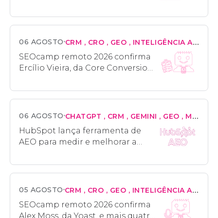
sozinhas no checkout
06 AGOSTO
CRM
CRO
GEO
INTELIGÊNCIA ARTIFICIAL
SEOcamp remoto 2026 confirma
Ercílio Vieira, da Core Conversion,
e mais quatro palestrantes
06 AGOSTO
CHATGPT
CRM
GEMINI
GEO
MARKETING
HubSpot lança ferramenta de
AEO para medir e melhorar a
visibilidade da marca nas
respostas de IA
05 AGOSTO
CRM
CRO
GEO
INTELIGÊNCIA ARTIFICIAL
SEOcamp remoto 2026 confirma
Alex Moss, da Yoast, e mais quatro