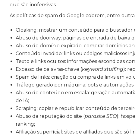
que são inofensivas.
As políticas de spam do Google cobrem, entre outras
Cloaking: mostrar um conteúdo para o buscador e o
Abuso de doorway: páginas de entrada de baixa 
Abuso de domínio expirado: comprar domínios an
Conteúdo invadido: links ou códigos maliciosos i
Texto e links ocultos: informações escondidas co
Excesso de palavras-chave (
keyword stuffing
): re
Spam de links: criação ou compra de links em vo
Tráfego gerado por máquina: bots e automações p
Abuso de conteúdo em escala: geração automatizad
de IA;
Scraping: copiar e republicar conteúdo de terceir
Abuso da reputação do site (
parasite SEO
): hosp
ranking;
Afiliação superficial: sites de afiliados que são só 