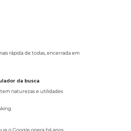
mais rápida de todas, encerrada em
ulador da busca
.
 tem naturezas e utilidades
nking.
 que o Google opera há anos.