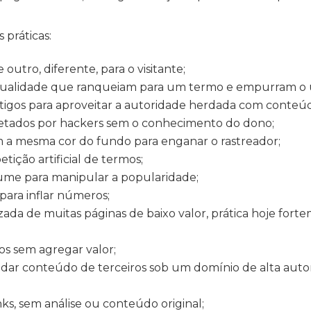
 práticas:
utro, diferente, para o visitante;
qualidade que ranqueiam para um termo e empurram o us
tigos para aproveitar a autoridade herdada com conteúd
njetados por hackers sem o conhecimento do dono;
m a mesma cor do fundo para enganar o rastreador;
petição artificial de termos;
lume para manipular a popularidade;
ara inflar números;
a de muitas páginas de baixo valor, prática hoje forte
os sem agregar valor;
edar conteúdo de terceiros sob um domínio de alta autor
links, sem análise ou conteúdo original;