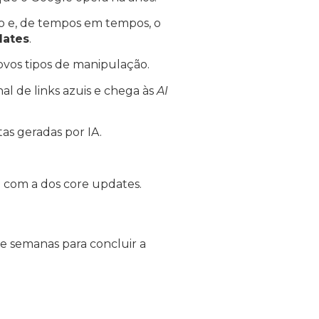
o e, de tempos em tempos, o
ates
.
ovos tipos de manipulação.
al de links azuis e chega às
AI
tas geradas por IA.
 com a dos core updates.
e semanas para concluir a