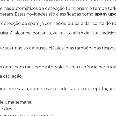
stemas automáticos de detecção funcionam o tempo tod
peram. Essas novidades são classificadas como
spam upd
detecção de spam já conhecido ou para dar conta de n
a. O alcance, portanto, vai muito além da lista tradicion
aparecer não só da busca clássica, mas também das respos
 geral com meses de intervalo, numa cadência parecida
a oscilação:
do em escala, domínios expirados, abuso de reputação) 
 de uma semana;
 dias;
, com quase quatro semanas;