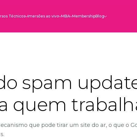
rsos Técnicos
Imersões ao vivo
MBA
Membership
Blog
do spam update
ara quem traba
canismo que pode tirar um site do ar, o que o 
s.