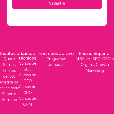
Cadastre
Institucional
Cursos
Imersões ao vivo
Ensino Superior
técnicos
Quem
Programas
MBA em SEO, GEO e
Cursos de
Somos
Jornadas
Organic Growth
SEO
Termos
Marketing
Cursos de
de Uso
GEO
Politica de
Cursos de
privacidade
CRO
Suporte
Cursos de
Humano
CRM