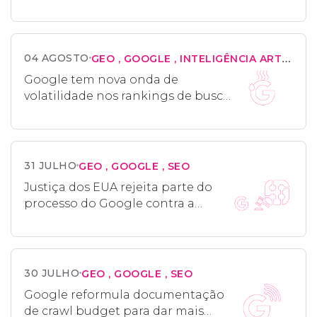
terceira vez em dois meses
04 AGOSTO
GEO
GOOGLE
INTELIGÊNCIA ARTIFICIAL
Google tem nova onda de
volatilidade nos rankings de busca
e repete padrão de junho e julho
31 JULHO
GEO
GOOGLE
SEO
Justiça dos EUA rejeita parte do
processo do Google contra a
SerpApi por scraping
30 JULHO
GEO
GOOGLE
SEO
Google reformula documentação
de crawl budget para dar mais