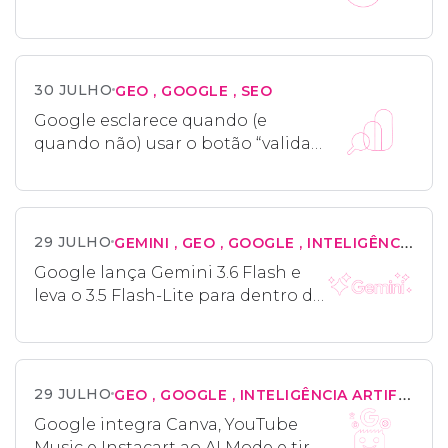
clareza a termos técnicos
30 JULHO
GEO
GOOGLE
SEO
Google esclarece quando (e
quando não) usar o botão “validar
correção” no Search Console
29 JULHO
GEMINI
GEO
GOOGLE
INTELIGÊNCIA ARTIFICIAL
Google lança Gemini 3.6 Flash e
leva o 3.5 Flash-Lite para dentro da
Busca
29 JULHO
GEO
GOOGLE
INTELIGÊNCIA ARTIFICIAL
Google integra Canva, YouTube
Music e Instacart ao AI Mode e tira