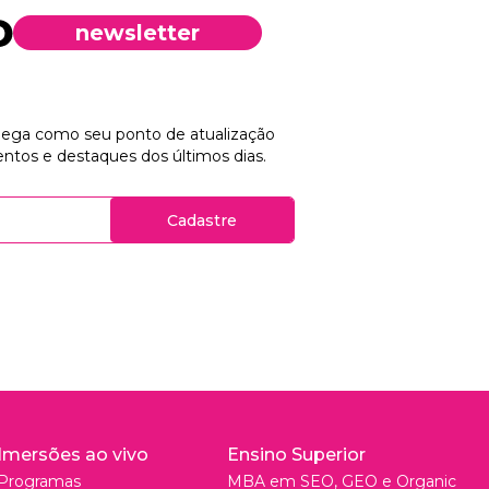
newsletter
chega como seu ponto de atualização
ntos e destaques dos últimos dias.
Cadastre
Imersões ao vivo
Ensino Superior
Programas
MBA em SEO, GEO e Organic