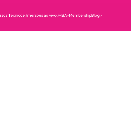
rsos Técnicos
Imersões ao vivo
MBA
Membership
Blog