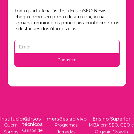
Toda quarta-feira, às 9h, a EducaSEO News
chega como seu ponto de atualização na
semana, reunindo os principais acontecimentos
e destaques dos últimos dias.
Cadastre
Institucional
Cursos
Imersões ao vivo
Ensino Superior
técnicos
Quem
Programas
MBA em SEO, GEO e
Cursos de
Somos
Jornadas
Organic Growth