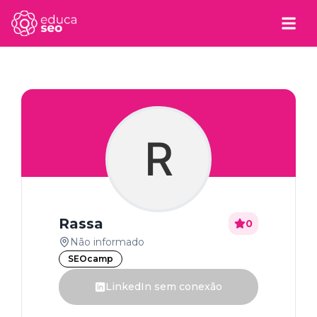
R
Rassa
0
Não informado
SEOcamp
LinkedIn sem conexão