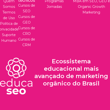
técnicos
Quem
Programas
MBA em SEO, GEO e
Cursos de
Somos
Jornadas
Organic Growth
SEO
Termos
Marketing
Cursos de
de Uso
GEO
Politica de
Cursos de
privacidade
CRO
Suporte
Cursos de
Humano
CRM
Ecossistema
educacional mais
avançado de marketing
orgânico do Brasil