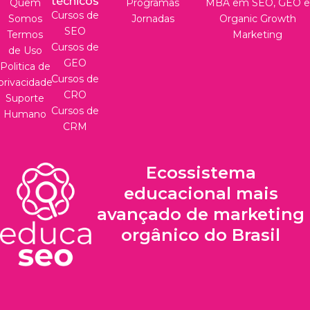
técnicos
Quem
Programas
MBA em SEO, GEO e
Cursos de
Somos
Jornadas
Organic Growth
SEO
Termos
Marketing
Cursos de
de Uso
GEO
Politica de
Cursos de
privacidade
CRO
Suporte
Cursos de
Humano
CRM
Ecossistema
educacional mais
avançado de marketing
orgânico do Brasil