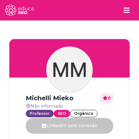
MM
Michelli Mieko
0
Não informado
Professor
SEO
Orgânico
LinkedIn sem conexão