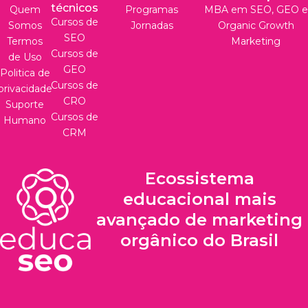
técnicos
Quem
Programas
MBA em SEO, GEO e
Cursos de
Somos
Jornadas
Organic Growth
SEO
Termos
Marketing
Cursos de
de Uso
GEO
Politica de
Cursos de
privacidade
CRO
Suporte
Cursos de
Humano
CRM
Ecossistema
educacional mais
avançado de marketing
orgânico do Brasil