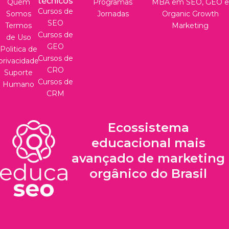
técnicos
Quem
Programas
MBA em SEO, GEO e
Cursos de
Somos
Jornadas
Organic Growth
SEO
Termos
Marketing
Cursos de
de Uso
GEO
Politica de
Cursos de
privacidade
CRO
Suporte
Cursos de
Humano
CRM
Ecossistema
educacional mais
avançado de marketing
orgânico do Brasil