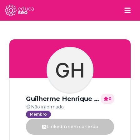
GH
Guilherme Henrique de jesus bomaita
0
Não informado
Membro
LinkedIn sem conexão