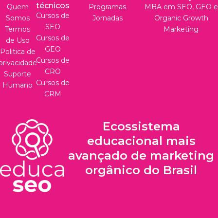
técnicos
Quem
Programas
MBA em SEO, GEO e
Cursos de
Somos
Jornadas
Organic Growth
SEO
Termos
Marketing
Cursos de
de Uso
GEO
Politica de
Cursos de
privacidade
CRO
Suporte
Cursos de
Humano
CRM
Ecossistema
educacional mais
avançado de marketing
orgânico do Brasil