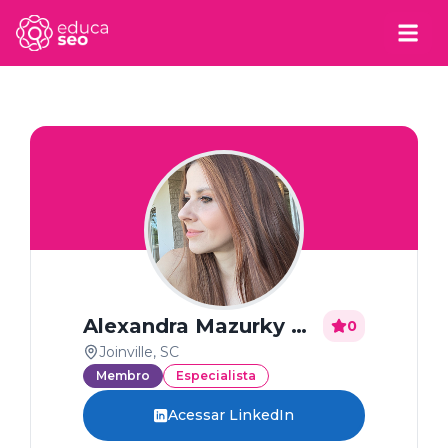
Alexandra Mazurky Malucelli
0
Joinville, SC
Membro
Especialista
Acessar LinkedIn