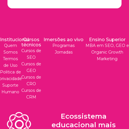
Institucional
Cursos
Imersões ao vivo
Ensino Superior
técnicos
Quem
Programas
MBA em SEO, GEO e
Cursos de
Somos
Jornadas
Organic Growth
SEO
Termos
Marketing
Cursos de
de Uso
GEO
Politica de
Cursos de
privacidade
CRO
Suporte
Cursos de
Humano
CRM
Ecossistema
educacional mais