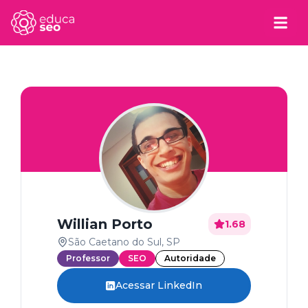
Willian Porto
1.68
São Caetano do Sul, SP
Professor
SEO
Autoridade
Acessar LinkedIn