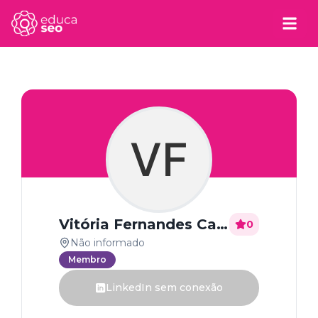
VF
Vitória Fernandes Cardoso
0
Não informado
Membro
LinkedIn sem conexão