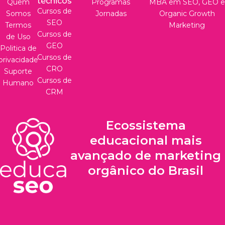
técnicos
Quem
Programas
MBA em SEO, GEO e
Cursos de
Somos
Jornadas
Organic Growth
SEO
Termos
Marketing
Cursos de
de Uso
GEO
Politica de
Cursos de
privacidade
CRO
Suporte
Cursos de
Humano
CRM
Ecossistema
educacional mais
avançado de marketing
orgânico do Brasil