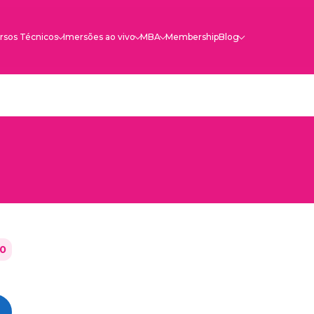
rsos Técnicos
Imersões ao vivo
MBA
Membership
Blog
0