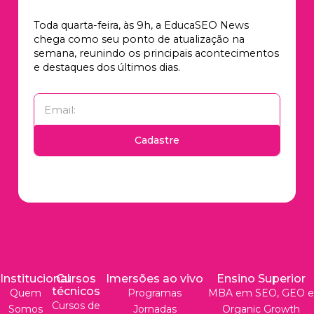
Toda quarta-feira, às 9h, a EducaSEO News
chega como seu ponto de atualização na
semana, reunindo os principais acontecimentos
e destaques dos últimos dias.
Cadastre
Institucional
Cursos
Imersões ao vivo
Ensino Superior
técnicos
Quem
Programas
MBA em SEO, GEO e
Cursos de
Somos
Jornadas
Organic Growth