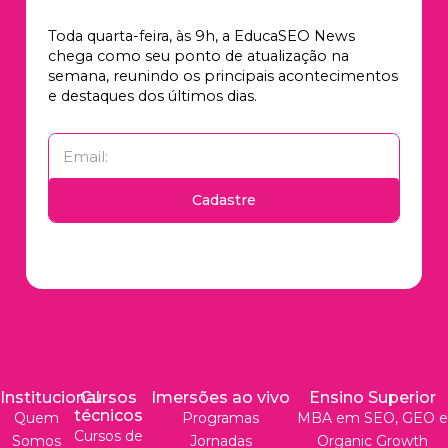
Toda quarta-feira, às 9h, a EducaSEO News
chega como seu ponto de atualização na
semana, reunindo os principais acontecimentos
e destaques dos últimos dias.
Cadastre
Institucional
Cursos
Imersões ao vivo
Ensino Superior
técnicos
Quem
Programas
MBA em SEO, GEO e
Cursos de
Somos
Jornadas
Organic Growth