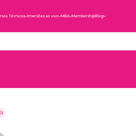
rsos Técnicos
Imersões ao vivo
MBA
Membership
Blog
31