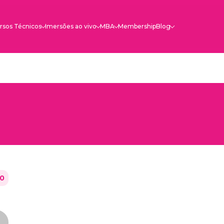
rsos Técnicos
Imersões ao vivo
MBA
Membership
Blog
0