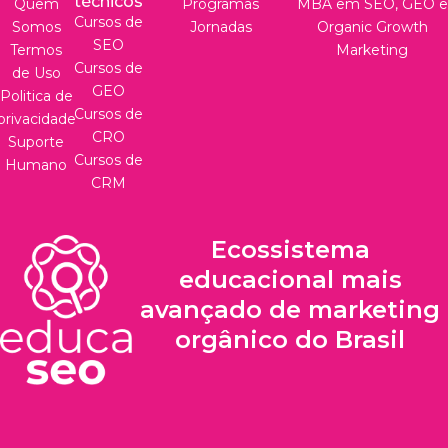
técnicos
Quem
Programas
MBA em SEO, GEO e
Cursos de
Somos
Jornadas
Organic Growth
SEO
Termos
Marketing
Cursos de
de Uso
GEO
Politica de
Cursos de
privacidade
CRO
Suporte
Cursos de
Humano
CRM
Ecossistema
educacional mais
avançado de marketing
orgânico do Brasil