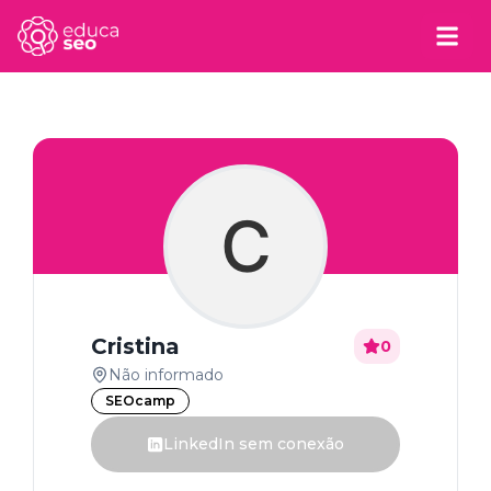
C
Cristina
0
Não informado
SEOcamp
LinkedIn sem conexão