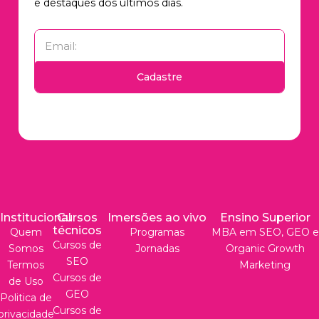
e destaques dos últimos dias.
Cadastre
Institucional
Cursos
Imersões ao vivo
Ensino Superior
técnicos
Quem
Programas
MBA em SEO, GEO e
Cursos de
Somos
Jornadas
Organic Growth
SEO
Termos
Marketing
Cursos de
de Uso
GEO
Politica de
Cursos de
privacidade