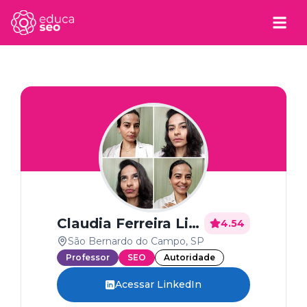
Claudia Ferreira Lima
4.54
São Bernardo do Campo, SP
Professor
SEO
Autoridade
Acessar LinkedIn