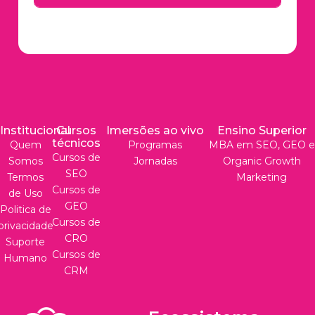
Institucional
Cursos
Imersões ao vivo
Ensino Superior
técnicos
Quem
Programas
MBA em SEO, GEO e
Cursos de
Somos
Jornadas
Organic Growth
SEO
Termos
Marketing
Cursos de
de Uso
GEO
Politica de
Cursos de
privacidade
CRO
Suporte
Cursos de
Humano
CRM