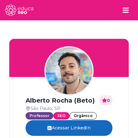
Alberto Rocha (Beto)
0
São Paulo, SP
Professor
SEO
Orgânico
Acessar LinkedIn